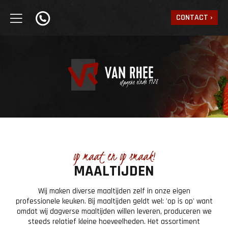
CONTACT
op maat en op smaak!
MAALTIJDEN
Wij maken diverse maaltijden zelf in onze eigen
professionele keuken. Bij maaltijden geldt wel: 'op is op' want
omdat wij dagverse maaltijden willen leveren, produceren we
steeds relatief kleine hoeveelheden. Het assortiment