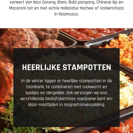
varieert van Nasi Goreng, Bami, Babi pangang, Chinese kip en
Macaroni tot en met echte Hollandse Hachee of Varkenshaas
in Roomsaus.
HEERLIJKE STAMPOTTEN
In de winter liggen er heerlijke stampotten in de
toonbank, te combineren met rookworst en
spekjes en dergelijke. Ook verzorgen wij voor
verschillende bedrijfskantines voedzame kant-en-
klaar-maaltijden in magnetronverpakking.